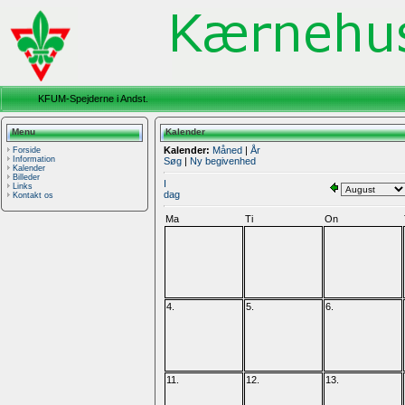
KFUM-Spejderne i Andst.
Menu
Kalender
Kalender:
Måned
|
År
Forside
Information
Søg
|
Ny begivenhed
Kalender
Billeder
I
Links
dag
Kontakt os
Ma
Ti
On
4.
5.
6.
11.
12.
13.