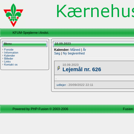
KFUM-Spejderne i Andst.
Menu
10.09.2023
Kalender:
Måned
|
År
Forside
Information
Søg
|
Ny begivenhed
Kalender
Billeder
Links
10.09.2023
Kontakt os
Lejemål nr. 626
.
udlejer
- 20/09/2022 22:11
Powered by
PHP-Fusion
© 2003-2006
Fusion 