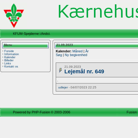
KFUM-Spejderne i Andst.
Menu
21.09.2023
Kalender:
Måned
|
År
Forside
Information
Søg
|
Ny begivenhed
Kalender
Billeder
Links
21.09.2023
Kontakt os
Lejemål nr. 649
.
udlejer
- 04/07/2023 22:25
Powered by
PHP-Fusion
© 2003-2006
Fusion 