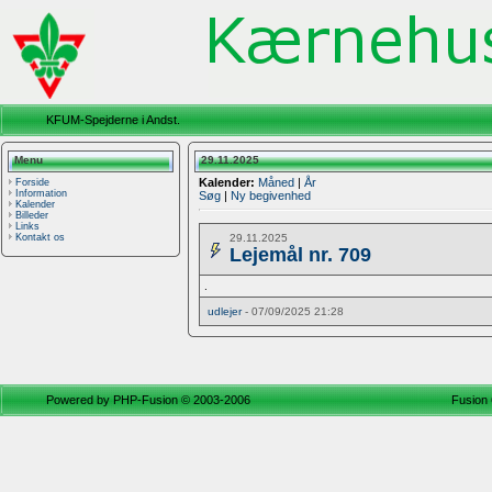
KFUM-Spejderne i Andst.
Menu
29.11.2025
Kalender:
Måned
|
År
Forside
Information
Søg
|
Ny begivenhed
Kalender
Billeder
Links
29.11.2025
Kontakt os
Lejemål nr. 709
.
udlejer
- 07/09/2025 21:28
Powered by
PHP-Fusion
© 2003-2006
Fusion 