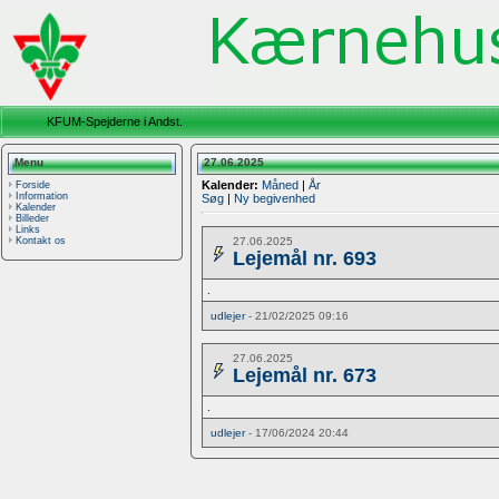
KFUM-Spejderne i Andst.
Menu
27.06.2025
Kalender:
Måned
|
År
Forside
Information
Søg
|
Ny begivenhed
Kalender
Billeder
Links
27.06.2025
Kontakt os
Lejemål nr. 693
.
udlejer
- 21/02/2025 09:16
27.06.2025
Lejemål nr. 673
.
udlejer
- 17/06/2024 20:44