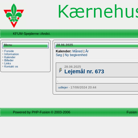
KFUM-Spejderne i Andst.
Menu
28.06.2025
Kalender:
Måned
|
År
Forside
Information
Søg
|
Ny begivenhed
Kalender
Billeder
Links
28.06.2025
Kontakt os
Lejemål nr. 673
.
udlejer
- 17/06/2024 20:44
Powered by
PHP-Fusion
© 2003-2006
Fusion 