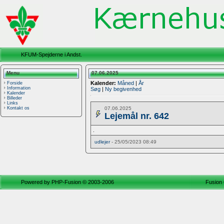
KFUM-Spejderne i Andst.
Menu
07.06.2025
Kalender:
Måned
|
År
Forside
Information
Søg
|
Ny begivenhed
Kalender
Billeder
Links
07.06.2025
Kontakt os
Lejemål nr. 642
.
udlejer
- 25/05/2023 08:49
Powered by
PHP-Fusion
© 2003-2006
Fusion 