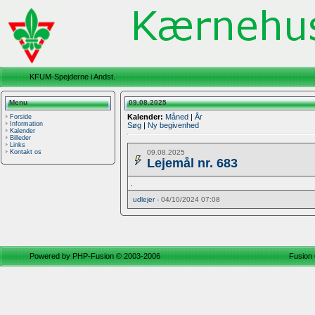
KFUM-Spejderne i Andst.
Menu
09.08.2025
Kalender:
Måned
|
År
Forside
Information
Søg
|
Ny begivenhed
Kalender
Billeder
Links
09.08.2025
Kontakt os
Lejemål nr. 683
.
udlejer
- 04/10/2024 07:08
Powered by
PHP-Fusion
© 2003-2006
Fusion 