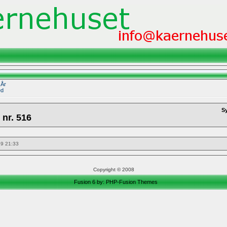
|
År
ed
S
 nr. 516
19 21:33
Copyright © 2008
Fusion 6 by:
PHP-Fusion Themes