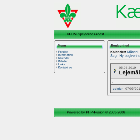
KFUM-Spejderne i Andst.
Menu
Begivenhed
Kalender:
Måned
Forside
Information
Søg
|
Ny begivenh
Kalender
Billeder
Links
05.08.2019
Kontakt os
Lejemål
.
udlejer
- 07/05/20
Powered by
PHP-Fusion
© 2003-2006