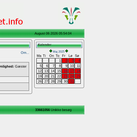
August 06 2026 05:54:04
Kalender
Maj 2025
Om...
Ma
Ti
On
To
Fr
Lø
Sø
1
2
3
4
5
6
7
8
9
10
11
ynlighed:
Gæster
12
13
14
15
16
17
18
19
20
21
22
23
24
25
26
27
28
29
30
31
33661056
Unikke besøg