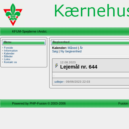
KFUM-Spejderne i Andst.
Menu
Begivenhed
Kalender:
Måned
|
År
Forside
Information
Søg
|
Ny begivenhed
Kalender
Billeder
Links
12.08.2023
Kontakt os
Lejemål nr. 644
.
udlejer
- 09/06/2023 22:03
Powered by
PHP-Fusion
© 2003-2006
Fusion 