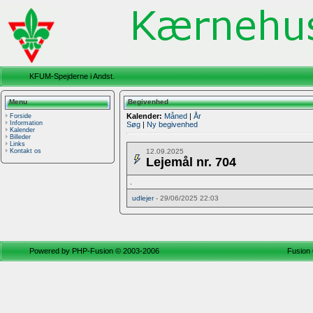
KFUM-Spejderne i Andst.
Menu
Begivenhed
Kalender:
Måned
|
År
Forside
Information
Søg
|
Ny begivenhed
Kalender
Billeder
Links
12.09.2025
Kontakt os
Lejemål nr. 704
.
udlejer
- 29/06/2025 22:03
Powered by
PHP-Fusion
© 2003-2006
Fusion 