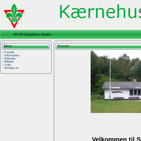
KFUM-Spejderne i Andst.
Menu
Forside
Forside
Information
Kalender
Billeder
Links
Kontakt os
Velkommen til 