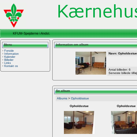
KFUM-Spejderne i Andst.
Menu
Information om album
Forside
Navn: Opholdsstue
Information
Kalender
Billeder
Links
Kontakt os
Antal billeder: 6
Seneste billede tilfø
Se album
Albums
>
Opholdsstue
Opholdsstue
Opholdsstue